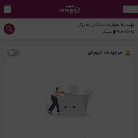
بلیط هواپیما
استانبول
به
برگن
|
1405-05-18
1
مسافر
موجود شد خبرم کن