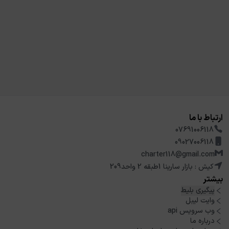
ارتباط با ما
07691006118
09027006118
charter118@gmail.com
کیش : بازار سارینا 1طبقه 2 واحد209
بیشتر
پیگیری بلیط
وایت لیبل
وب سرویس api
درباره ما