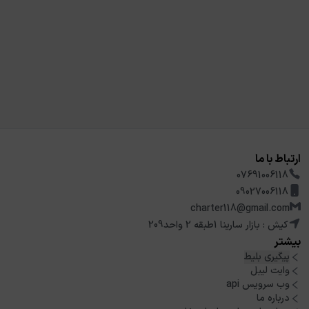
ارتباط با ما
07691006118
09027006118
charter118@gmail.com
کیش : بازار سارینا 1طبقه 2 واحد209
بیشتر
پیگیری بلیط
وایت لیبل
وب سرویس api
درباره ما