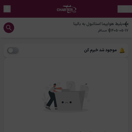
بلیط هواپیما
استانبول
به
بالینا
|
1405-05-17
1
مسافر
موجود شد خبرم کن