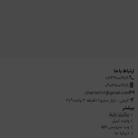
ارتباط با ما
07691006118
09027006118
charter118@gmail.com
کیش : بازار سارینا 1طبقه 2 واحد209
بیشتر
پیگیری بلیط
وایت لیبل
وب سرویس api
درباره ما