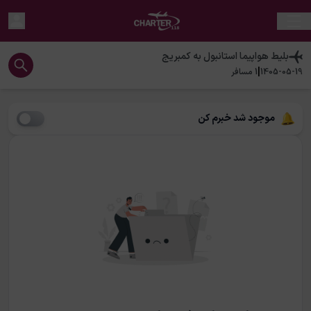
بلیط هواپیما
استانبول
به
کمبریج
|
1405-05-19
1
مسافر
موجود شد خبرم کن