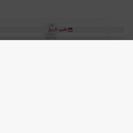
تغییر تاریخ
بلیط هواپیما
بلیط هواپیما تهران مشهد
بلیط چارتر
بلیط هواپیما تهران استانبول
رز
بیشتر
کلیه حقوق این سرویس (وب‌سایت و اپلیکیشن‌های موبایل) محفوظ و متعلق به
ما دنیا را نزدیکتر می کنیم
(
نسخه
2.8.0)