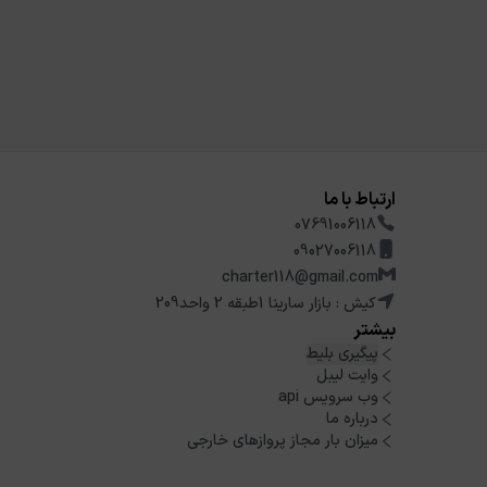
ارتباط با ما
07691006118
09027006118
charter118@gmail.com
کیش : بازار سارینا 1طبقه 2 واحد209
بیشتر
پیگیری بلیط
وایت لیبل
وب سرویس api
درباره ما
میزان بار مجاز پروازهای خارجی