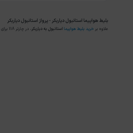
بلیط هواپیما استانبول دیاربکر - پرواز استانبول دیاربکر
علاوه بر
خرید بلیط هواپیما
استانبول
به
دیاربکر
، در چارتر 118 برای مقاصد دیگر داخلی و خارجی نیز می توانید از طریق