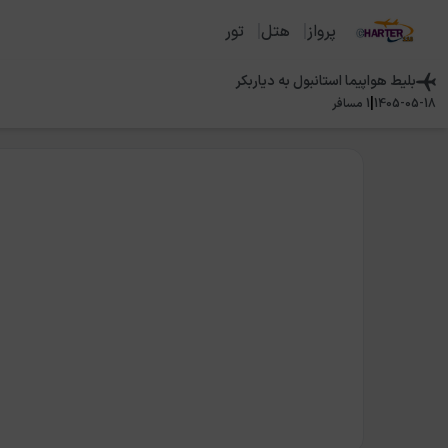
پرواز
هتل
تور
بلیط هواپیما
استانبول
به
دیاربکر
|
1405-05-18
1
مسافر