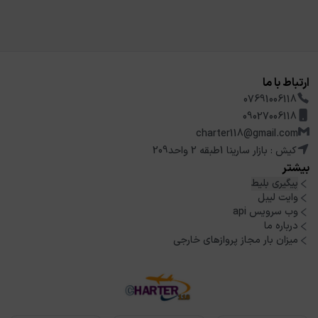
ارتباط با ما
07691006118
09027006118
charter118@gmail.com
کیش : بازار سارینا 1طبقه 2 واحد209
بیشتر
پیگیری بلیط
وایت لیبل
وب سرویس api
درباره ما
میزان بار مجاز پروازهای خارجی