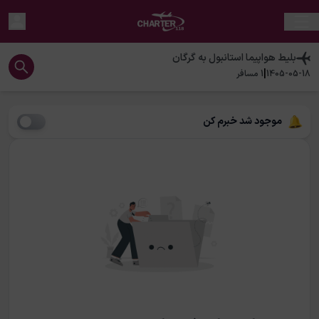
بلیط هواپیما
استانبول
به
گرگان
|
1405-05-18
1
مسافر
موجود شد خبرم کن