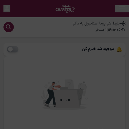
بلیط هواپیما
استانبول
به
باکو
|
1405-05-17
1
مسافر
موجود شد خبرم کن