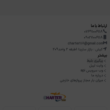
ارتباط با ما
07691006118
09027006118
charter118@gmail.com
کیش : بازار سارینا 1طبقه 2 واحد209
بیشتر
پیگیری بلیط
وایت لیبل
وب سرویس api
درباره ما
میزان بار مجاز پروازهای خارجی