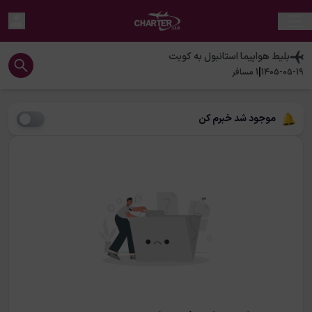
بلیط هواپیما
استانبول
به
کویت
|
1405-05-19
1
مسافر
موجود شد خبرم کن