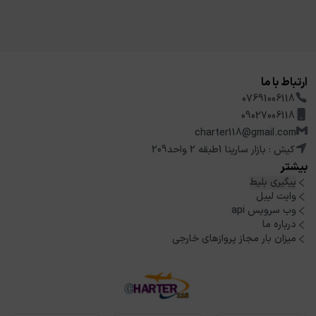
ارتباط با ما
07691006118
09027006118
charter118@gmail.com
کیش : بازار سارینا 1طبقه 2 واحد209
بیشتر
پیگیری بلیط
وایت لیبل
وب سرویس api
درباره ما
میزان بار مجاز پروازهای خارجی