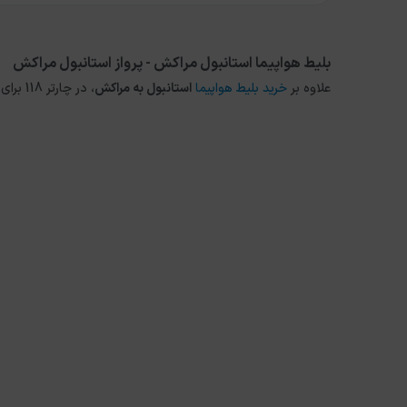
بلیط هواپیما استانبول مراکش - پرواز استانبول مراکش
علاوه بر
خرید بلیط هواپیما
استانبول
به
مراکش
، در چارتر 118 برای مقاصد دیگر داخلی و خارجی نیز می توانید از طریق