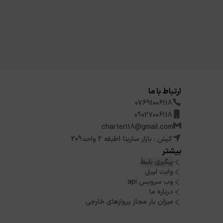
ارتباط با ما
07691006118
09027006118
charter118@gmail.com
کیش : بازار سارینا 1طبقه 2 واحد209
بیشتر
پیگیری بلیط
وایت لیبل
وب سرویس api
درباره ما
میزان بار مجاز پروازهای خارجی