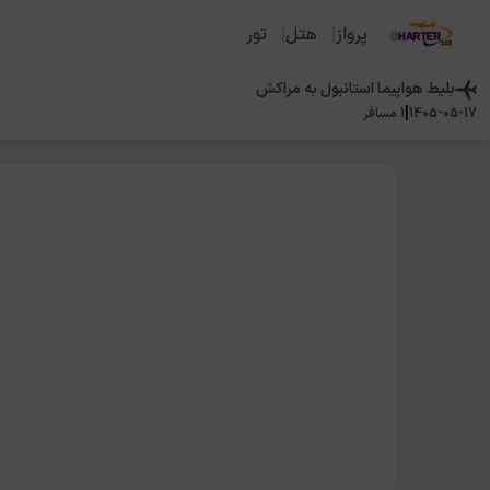
پرواز
هتل
تور
بلیط هواپیما
استانبول
به
مراکش
|
1405-05-17
1
مسافر