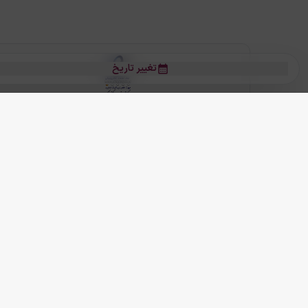
تغییر تاریخ
بلیط هواپیما
بلیط هواپیما تهران مشهد
بلیط چارتر
بلیط هواپیما تهران استانبول
رز
بیشتر
کلیه حقوق این سرویس (وب‌سایت و اپلیکیشن‌های موبایل) محفوظ و متعلق به
ما دنیا را نزدیکتر می کنیم
(
نسخه
2.8.0)