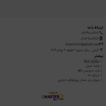
ارتباط با ما
07691006118
09027006118
charter118@gmail.com
کیش : بازار سارینا 1طبقه 2 واحد209
بیشتر
پیگیری بلیط
وایت لیبل
وب سرویس api
درباره ما
میزان بار مجاز پروازهای خارجی