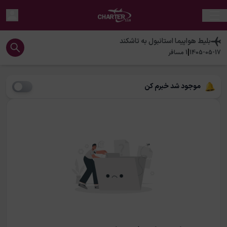
بلیط هواپیما
استانبول
به
تاشکند
|
1405-05-17
1
مسافر
موجود شد خبرم کن