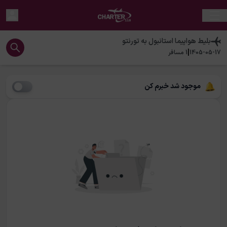
بلیط هواپیما
استانبول
به
تورنتو
|
1405-05-17
1
مسافر
موجود شد خبرم کن