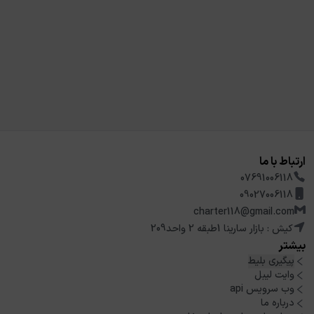
ارتباط با ما
07691006118
09027006118
charter118@gmail.com
کیش : بازار سارینا 1طبقه 2 واحد209
بیشتر
پیگیری بلیط
وایت لیبل
وب سرویس api
درباره ما