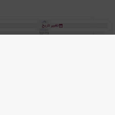
تغییر تاریخ
بلیط هواپیما
بلیط هواپیما تهران مشهد
بلیط چارتر
بلیط هواپیما تهران استانبول
رز
بیشتر
کلیه حقوق این سرویس (وب‌سایت و اپلیکیشن‌های موبایل) محفوظ و متعلق به
ما دنیا را نزدیکتر می کنیم
(
نسخه
2.8.0)