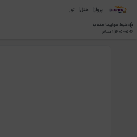
پرواز
هتل
تور
بلیط هواپیما
جده
به
|
1405-05-16
1
مسافر