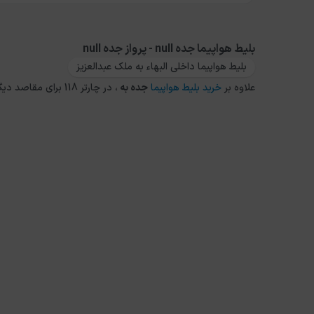
بلیط هواپیما جده null - پرواز جده null
بلیط هواپیما داخلی البهاء به ملک عبدالعزیز
علاوه بر
خرید بلیط هواپیما
جده
به
، در چارتر 118 برای مقاصد دیگر داخلی و خارجی نیز می توانید از طریق