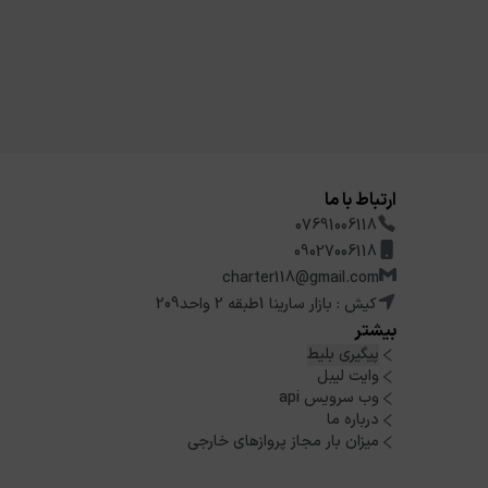
ارتباط با ما
07691006118
09027006118
charter118@gmail.com
کیش : بازار سارینا 1طبقه 2 واحد209
بیشتر
پیگیری بلیط
وایت لیبل
وب سرویس api
درباره ما
میزان بار مجاز پروازهای خارجی