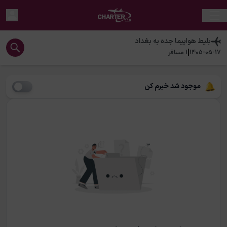
بلیط هواپیما
جده
به
بغداد
|
1405-05-17
1
مسافر
موجود شد خبرم کن