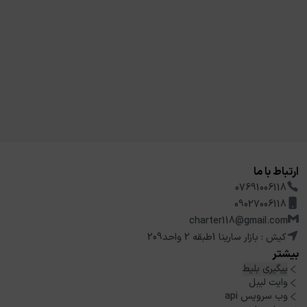
ارتباط با ما
07691006118
09027006118
charter118@gmail.com
کیش : بازار سارینا 1طبقه 2 واحد209
بیشتر
پیگیری بلیط
وایت لیبل
وب سرویس api