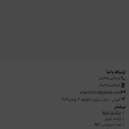
ارتباط با ما
07691006118
09027006118
charter118@gmail.com
کیش : بازار سارینا 1طبقه 2 واحد209
بیشتر
پیگیری بلیط
وایت لیبل
وب سرویس api