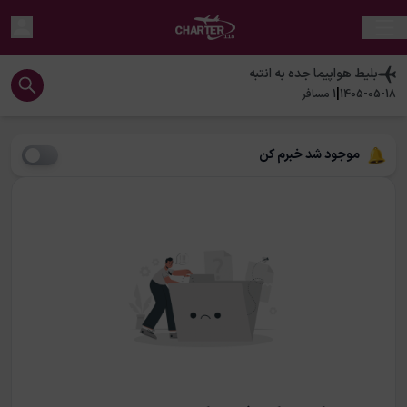
بلیط هواپیما
جده
به
انتبه
|
1405-05-18
1
مسافر
موجود شد خبرم کن