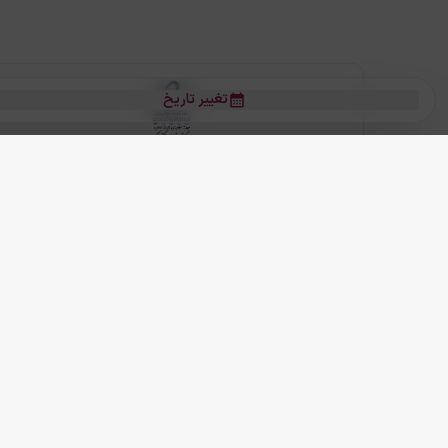
تغییر تاریخ
بلیط هواپیما
بلیط هواپیما تهران مشهد
بلیط چارتر
بلیط هواپیما تهران استانبول
رز
بیشتر
کلیه حقوق این سرویس (وب‌سایت و اپلیکیشن‌های موبایل) محفوظ و متعلق به
ما دنیا را نزدیکتر می کنیم
(
نسخه
2.8.0)