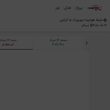
پرواز
هتل
تور
بلیط هواپیما
نیویورک
به
کراچی
|
1405-05-17
1
مسافر
جمعه-16-مرداد
شنبه-17-مرداد
207,600
استعلام