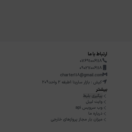
ارتباط با ما
07691006118
09027006118
charter118@gmail.com
کیش : بازار سارینا 1طبقه 2 واحد209
بیشتر
پیگیری بلیط
وایت لیبل
وب سرویس api
درباره ما
میزان بار مجاز پروازهای خارجی