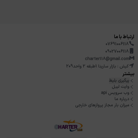
ارتباط با ما
07691006118
09027006118
charter118@gmail.com
کیش : بازار سارینا 1طبقه 2 واحد209
بیشتر
پیگیری بلیط
وایت لیبل
وب سرویس api
درباره ما
میزان بار مجاز پروازهای خارجی