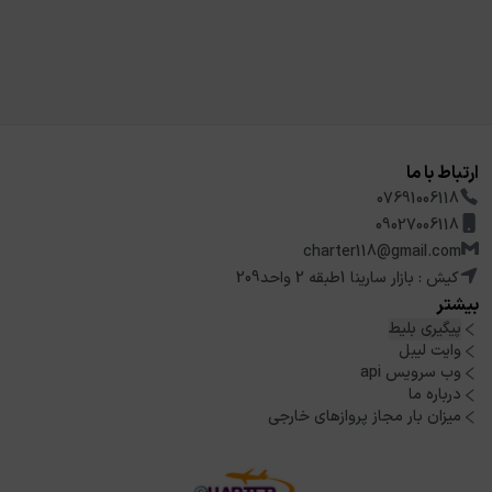
ارتباط با ما
07691006118
09027006118
charter118@gmail.com
کیش : بازار سارینا 1طبقه 2 واحد209
بیشتر
پیگیری بلیط
وایت لیبل
وب سرویس api
درباره ما
میزان بار مجاز پروازهای خارجی