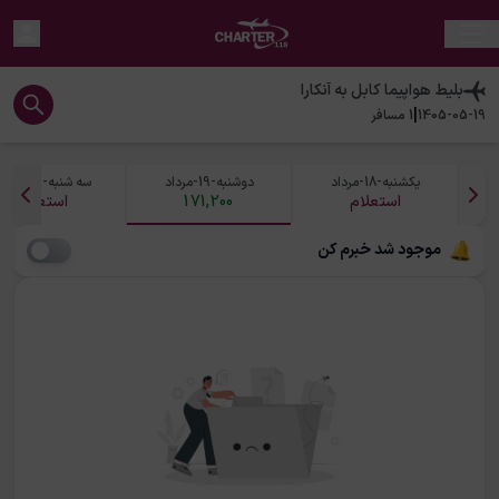
بلیط هواپیما
کابل
به
آنکارا
|
1405-05-19
1
مسافر
یکشنبه-18-مرداد
دوشنبه-19-مرداد
سه شنبه-20-مرداد
استعلام
171,200
استعلام
موجود شد خبرم کن