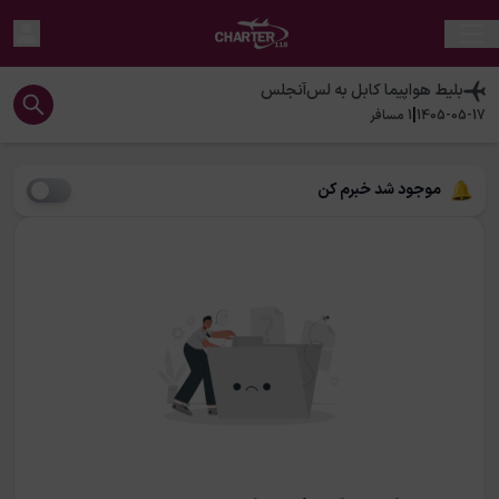
بلیط هواپیما
کابل
به
لس‌آنجلس
|
1405-05-17
1
مسافر
موجود شد خبرم کن