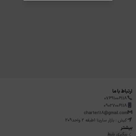
ارتباط با ما
07691006118
09027006118
charter118@gmail.com
کیش : بازار سارینا 1طبقه 2 واحد209
بیشتر
پیگیری بلیط