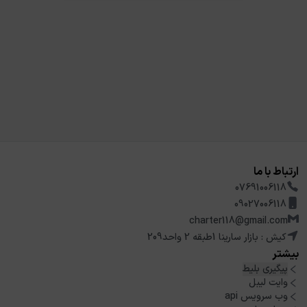
ارتباط با ما
07691006118
09027006118
charter118@gmail.com
کیش : بازار سارینا 1طبقه 2 واحد209
بیشتر
پیگیری بلیط
وایت لیبل
وب سرویس api