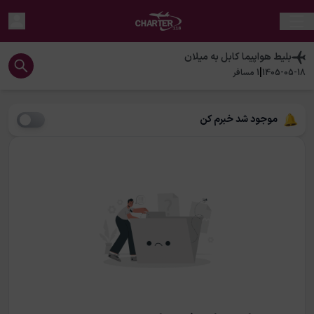
بلیط هواپیما
کابل
به
میلان
|
1405-05-18
1
مسافر
موجود شد خبرم کن