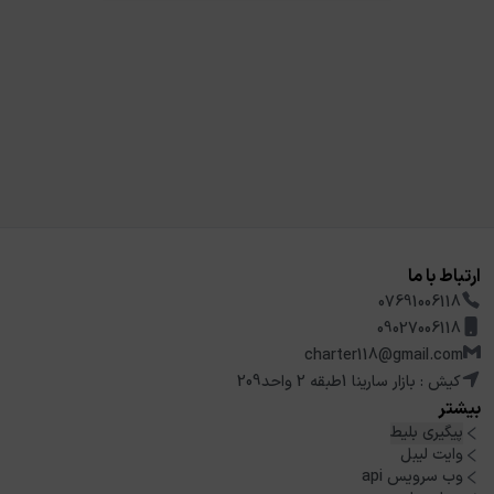
ارتباط با ما
07691006118
09027006118
charter118@gmail.com
کیش : بازار سارینا 1طبقه 2 واحد209
بیشتر
پیگیری بلیط
وایت لیبل
وب سرویس api