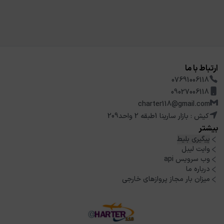
ارتباط با ما
07691006118
09027006118
charter118@gmail.com
کیش : بازار سارینا 1طبقه 2 واحد209
بیشتر
پیگیری بلیط
وایت لیبل
وب سرویس api
درباره ما
میزان بار مجاز پروازهای خارجی