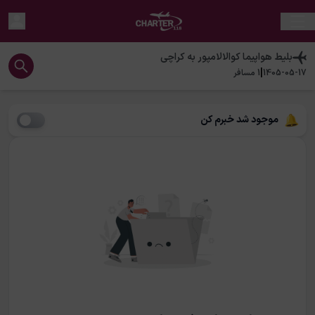
بلیط هواپیما
کوالالامپور
به
کراچی
|
1405-05-17
1
مسافر
موجود شد خبرم کن