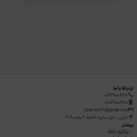
ارتباط با ما
07691006118
09027006118
charter118@gmail.com
کیش : بازار سارینا 1طبقه 2 واحد209
بیشتر
پیگیری بلیط