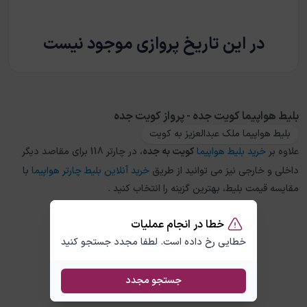
در این تاریخ پروازی موجود نیست
بلیط هواپیما کویت جده - پرواز کویت جده
بلیط هواپیما ملک عبدالعزیز به کویت
علاوه بر
خرید بلیط هواپیما
کویت
به
جده
، در چارتر 118 برای مقاصد دیگر
داخلی و خارجی نیز می توانید از طریق
خرید آنلاین بلیط چارتر هواپیما
با
مقایسه قیمت بلیط، بهترین گزینه را انتخاب کنید .
خطا در انجام عملیات
خطایی رخ داده است. لطفا مجدد جستجو کنید
جستجو مجدد