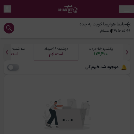
بلیط هواپیما
کویت
به
جده
|
1405-05-19
1
مسافر
یکشنبه-18-مرداد
دوشنبه-19-مرداد
سه شنبه-20-مرداد
114,400
استعلام
استعلام
موجود شد خبرم کن