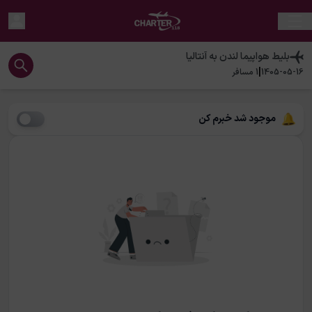
بلیط هواپیما
لندن
به
آنتالیا
|
1405-05-16
1
مسافر
موجود شد خبرم کن