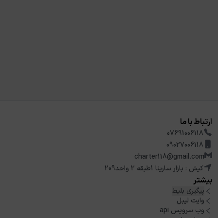
ارتباط با ما
07691006118
09027006118
charter118@gmail.com
کیش : بازار سارینا 1طبقه 2 واحد209
بیشتر
پیگیری بلیط
وایت لیبل
وب سرویس api