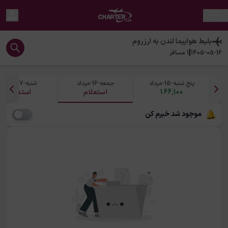
بلیط هواپیما
لندن
به
ارزروم
|
1405-05-16
1
مسافر
پنج شنبه-15-مرداد
جمعه-16-مرداد
شنبه-17-مرداد
166,100
استعلام
استعلام
موجود شد خبرم کن