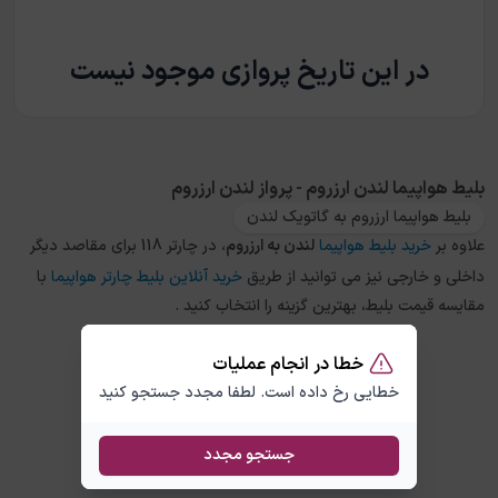
در این تاریخ پروازی موجود نیست
بلیط هواپیما لندن ارزروم - پرواز لندن ارزروم
بلیط هواپیما ارزروم به گاتویک لندن
علاوه بر
خرید بلیط هواپیما
لندن
به
ارزروم
، در چارتر 118 برای مقاصد دیگر
داخلی و خارجی نیز می توانید از طریق
خرید آنلاین بلیط چارتر هواپیما
با
مقایسه قیمت بلیط، بهترین گزینه را انتخاب کنید .
خطا در انجام عملیات
خطایی رخ داده است. لطفا مجدد جستجو کنید
جستجو مجدد