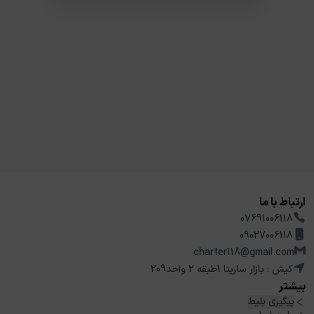
ارتباط با ما
07691006118
09027006118
charter118@gmail.com
کیش : بازار سارینا 1طبقه 2 واحد209
بیشتر
پیگیری بلیط