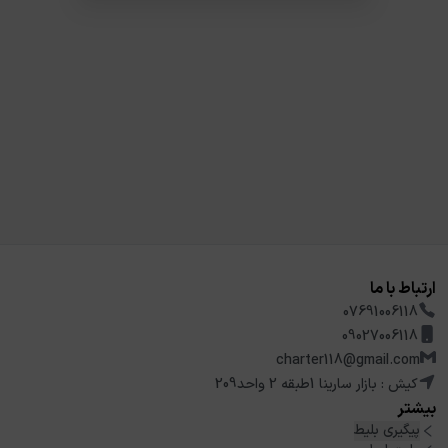
ارتباط با ما
07691006118
09027006118
charter118@gmail.com
کیش : بازار سارینا 1طبقه 2 واحد209
بیشتر
پیگیری بلیط