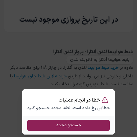
در این تاریخ پروازی موجود نیست
بلیط هواپیما لندن آنکارا - پرواز لندن آنکارا
بلیط هواپیما آنکارا به گاتویک لندن
علاوه بر
خرید بلیط هواپیما
لندن
به
آنکارا
، در چارتر 118 برای مقاصد دیگر
داخلی و خارجی نیز می توانید از طریق
خرید آنلاین بلیط چارتر هواپیما
با
مقایسه قیمت بلیط، بهترین گزینه را انتخاب کنید .
خطا در انجام عملیات
خطایی رخ داده است. لطفا مجدد جستجو کنید
جستجو مجدد