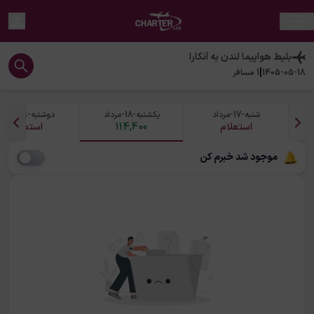
بلیط هواپیما
لندن
به
آنکارا
|
1405-05-18
1
مسافر
شنبه-17-مرداد
یکشنبه-18-مرداد
دوشنبه-19-مرداد
استعلام
114,400
استعلام
موجود شد خبرم کن