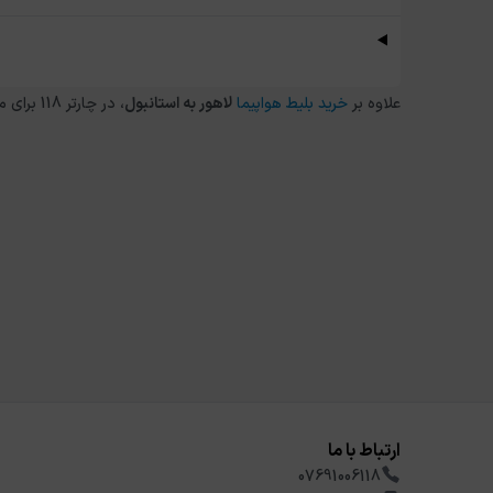
علاوه بر
خرید بلیط هواپیما
لاهور
به
استانبول
، در چارتر 118 برای مقاصد دیگر داخلی و خارجی نیز می توانید از طریق
ارتباط با ما
07691006118