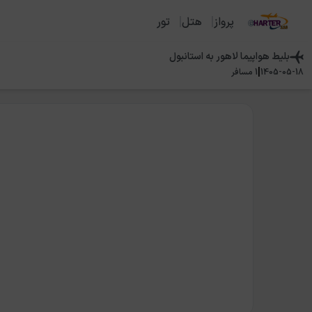
پرواز
هتل
تور
بلیط هواپیما
لاهور
به
استانبول
|
1405-05-18
1
مسافر