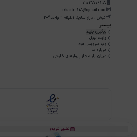
09027006118
charter118@gmail.com
کیش : بازار سارینا 1طبقه 2 واحد209
بیشتر
پیگیری بلیط
وایت لیبل
وب سرویس api
درباره ما
میزان بار مجاز پروازهای خارجی
تغییر تاریخ