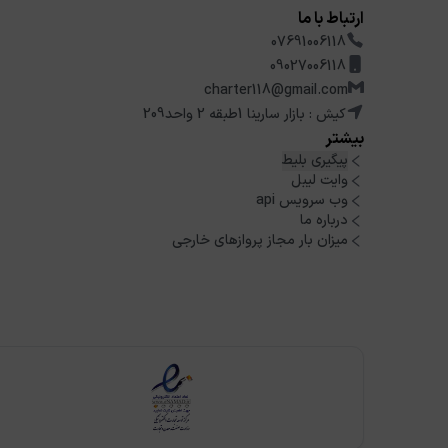
ارتباط با ما
07691006118
09027006118
charter118@gmail.com
کیش : بازار سارینا 1طبقه 2 واحد209
بیشتر
پیگیری بلیط
وایت لیبل
وب سرویس api
درباره ما
میزان بار مجاز پروازهای خارجی