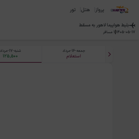
پرواز
هتل
تور
بلیط هواپیما
لاهور
به
مسقط
|
1405-05-17
1
مسافر
جمعه-16-مرداد
شنبه-17-مرداد
استعلام
125,500