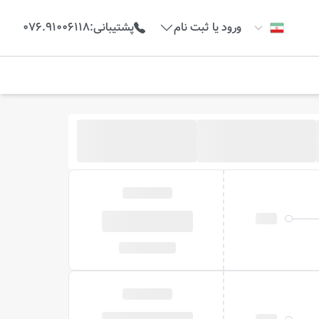
ورود یا ثبت نام
پشتیبانی
:
076.91006118