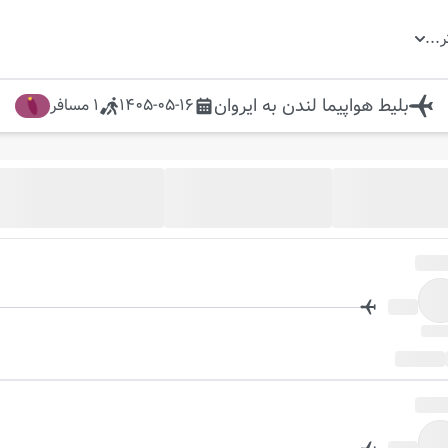
ر
...
بلیط هواپیما
لندن
به
ایروان
1405-05-16
1
مسافر