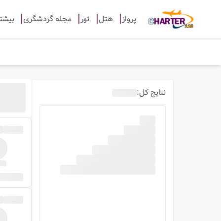
پرواز
هتل
تور
مجله گردشگری
بیشت
نتایج
کل
: