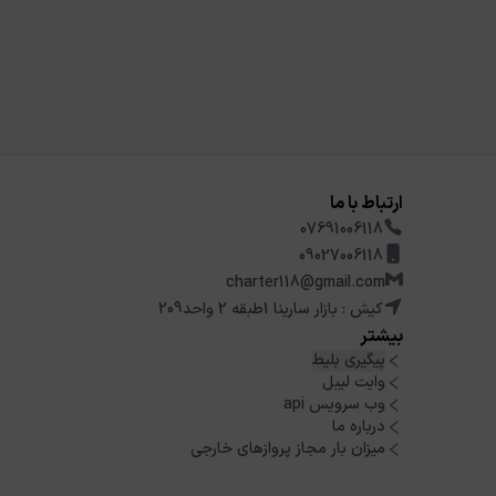
ارتباط با ما
07691006118
09027006118
charter118@gmail.com
کیش : بازار سارینا 1طبقه 2 واحد209
بیشتر
پیگیری بلیط
وایت لیبل
وب سرویس api
درباره ما
میزان بار مجاز پروازهای خارجی