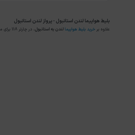
بلیط هواپیما لندن استانبول - پرواز لندن استانبول
علاوه بر
خرید بلیط هواپیما
لندن
به
استانبول
، در چارتر 118 برای مقاصد دیگر داخلی و خارجی نیز می توانید از طریق