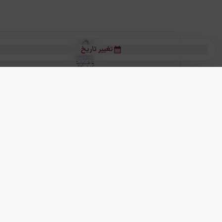
تغییر تاریخ
بلیط هواپیما
بلیط هواپیما تهران مشهد
بلیط چارتر
بلیط هواپیما تهران استانبول
رز
بیشتر
کلیه حقوق این سرویس (وب‌سایت و اپلیکیشن‌های موبایل) محفوظ و متعلق به
ما دنیا را نزدیکتر می کنیم
(
نسخه
2.8.0)