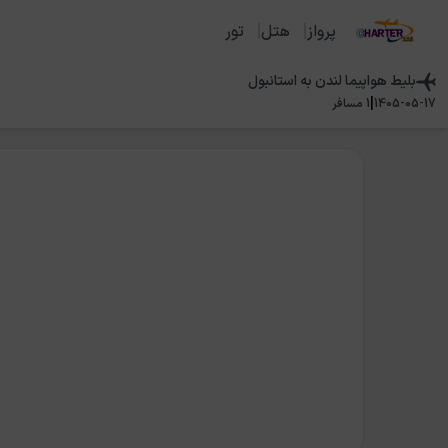
پرواز
هتل
تور
بلیط هواپیما
لندن
به
استانبول
|
1405-05-17
1
مسافر