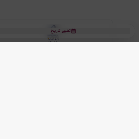
تغییر تاریخ
بلیط هواپیما
بلیط هواپیما تهران مشهد
بلیط چارتر
بلیط هواپیما تهران استانبول
رز
بیشتر
کلیه حقوق این سرویس (وب‌سایت و اپلیکیشن‌های موبایل) محفوظ و متعلق به
ما دنیا را نزدیکتر می کنیم
(
نسخه
2.8.0)