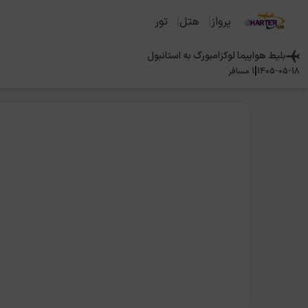
پرواز
هتل
تور
بلیط هواپیما
لوکزامبورگ
به
استانبول
|
1405-05-18
1
مسافر