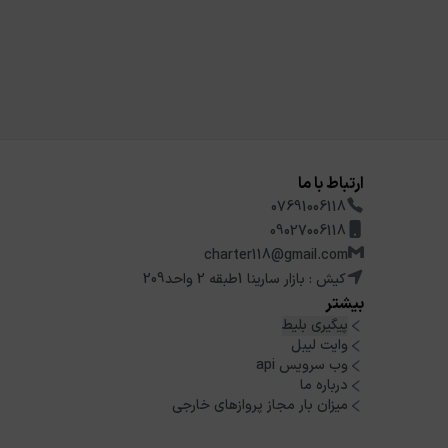
ارتباط با ما
07691006118
09027006118
charter118@gmail.com
کیش : بازار سارینا 1طبقه 2 واحد209
بیشتر
پیگیری بلیط
وایت لیبل
وب سرویس api
درباره ما
میزان بار مجاز پروازهای خارجی