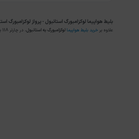
بلیط هواپیما لوکزامبورگ استانبول - پرواز لوکزامبورگ است
علاوه بر
خرید بلیط هواپیما
لوکزامبورگ
به
استانبول
، در چارتر 118 برای مقاصد دیگر داخلی و خارجی نیز می توانید از طریق