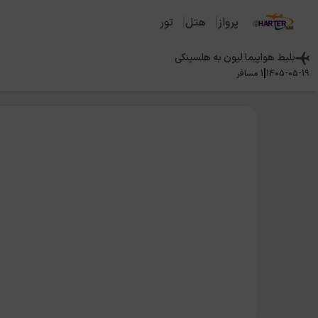
پرواز
هتل
تور
بلیط هواپیما
لیون
به
هلسینکی
|
1405-05-19
1
مسافر