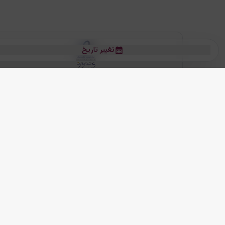
تغییر تاریخ
بلیط هواپیما
بلیط هواپیما تهران مشهد
بلیط چارتر
بلیط هواپیما تهران استانبول
رز
بیشتر
کلیه حقوق این سرویس (وب‌سایت و اپلیکیشن‌های موبایل) محفوظ و متعلق به
ما دنیا را نزدیکتر می کنیم
(
نسخه
2.8.0)