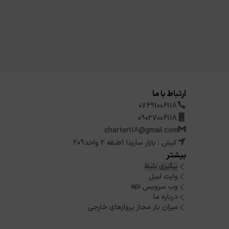
ارتباط با ما
07691006118
09027006118
charter118@gmail.com
کیش : بازار سارینا 1طبقه 2 واحد209
بیشتر
پیگیری بلیط
وایت لیبل
وب سرویس api
درباره ما
میزان بار مجاز پروازهای خارجی