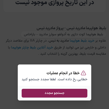
در این تاریخ پروازی موجود نیست
بلیط هواپیما مادرید نیس - پرواز مادرید نیس
بلیط هواپیما کوت دازور به آدولفو سوارز مادرید – باراخاس
علاوه بر
خرید بلیط هواپیما
مادرید
به
نیس
، در چارتر 118 برای مقاصد دیگر
داخلی و خارجی نیز می توانید از طریق
خرید آنلاین بلیط چارتر هواپیما
با
مقایسه قیمت بلیط، بهترین گزینه را انتخاب کنید .
خطا در انجام عملیات
خطایی رخ داده است. لطفا مجدد جستجو کنید
جستجو مجدد