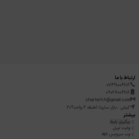
ارتباط با ما
07691006118
09027006118
charter118@gmail.com
کیش : بازار سارینا 1طبقه 2 واحد209
بیشتر
پیگیری بلیط
وایت لیبل
وب سرویس api