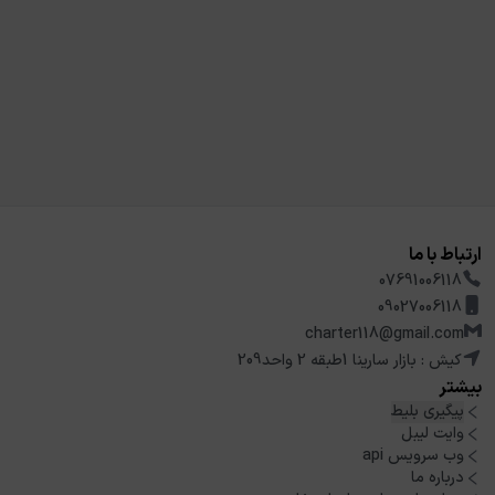
ارتباط با ما
07691006118
09027006118
charter118@gmail.com
کیش : بازار سارینا 1طبقه 2 واحد209
بیشتر
پیگیری بلیط
وایت لیبل
وب سرویس api
درباره ما