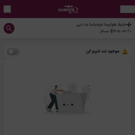
بلیط هواپیما
مومباسا
به
دبی
|
1405-05-20
1
مسافر
موجود شد خبرم کن