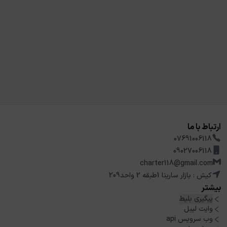
ارتباط با ما
07691006118
09027006118
charter118@gmail.com
کیش : بازار سارینا 1طبقه 2 واحد209
بیشتر
پیگیری بلیط
وایت لیبل
وب سرویس api