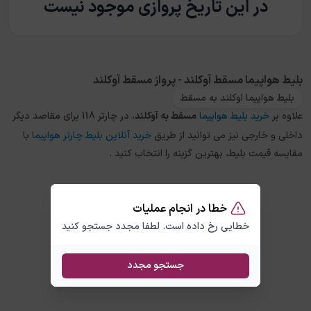
در این تاریخ پروازی موجود نیست
بلیط هواپیما مسقط آوکلند - پرواز مسقط آوکلند
بلیط هواپیما اوکلند به مسقط
علاوه بر
خرید بلیط هواپیما
مسقط
به
آوکلند
، در چارتر 118 برای مقاصد دیگر
داخلی و خارجی نیز می توانید از طریق
خرید آنلاین بلیط چارتر هواپیما
با
مقایسه قیمت بلیط، بهترین گزینه را انتخاب کنید .
خطا در انجام عملیات
خطایی رخ داده است. لطفا مجدد جستجو کنید
جستجو مجدد