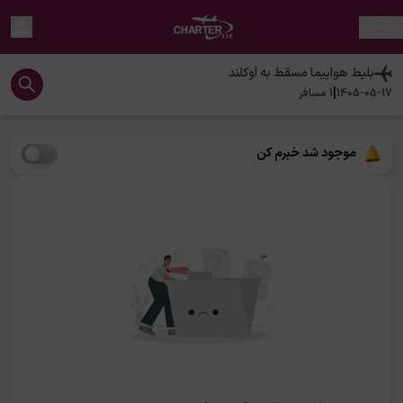
بلیط هواپیما
مسقط
به
آوکلند
|
1405-05-17
1
مسافر
موجود شد خبرم کن