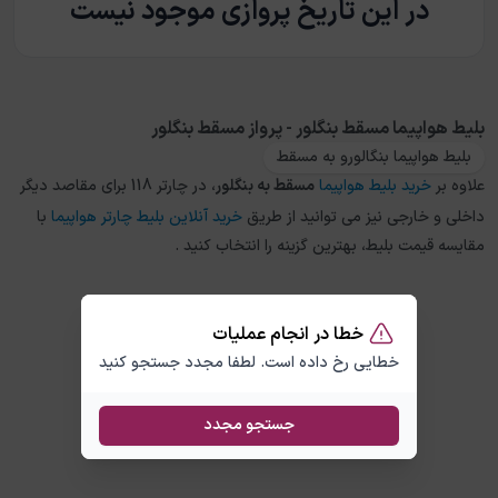
در این تاریخ پروازی موجود نیست
بلیط هواپیما مسقط بنگلور - پرواز مسقط بنگلور
بلیط هواپیما بنگالورو به مسقط
علاوه بر
خرید بلیط هواپیما
مسقط
به
بنگلور
، در چارتر 118 برای مقاصد دیگر
داخلی و خارجی نیز می توانید از طریق
خرید آنلاین بلیط چارتر هواپیما
با
مقایسه قیمت بلیط، بهترین گزینه را انتخاب کنید .
خطا در انجام عملیات
خطایی رخ داده است. لطفا مجدد جستجو کنید
جستجو مجدد