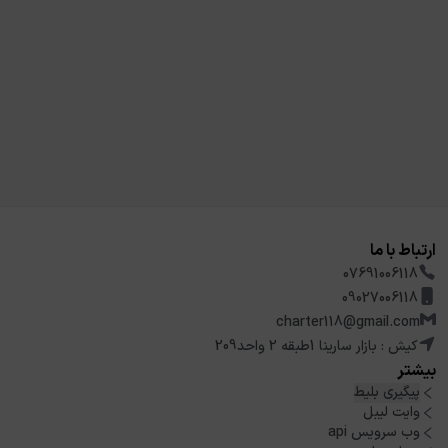
ارتباط با ما
07691006118
09027006118
charter118@gmail.com
کیش : بازار سارینا 1طبقه 2 واحد209
بیشتر
پیگیری بلیط
وایت لیبل
وب سرویس api