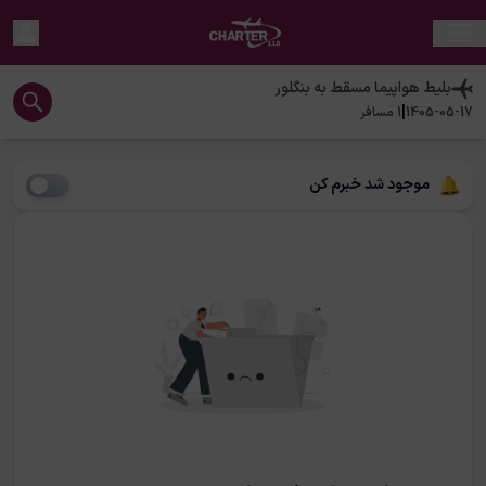
بلیط هواپیما
مسقط
به
بنگلور
|
1405-05-17
1
مسافر
موجود شد خبرم کن