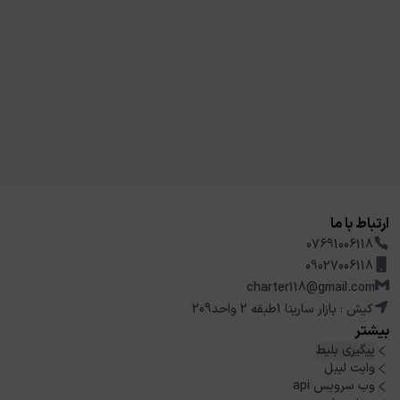
ارتباط با ما
07691006118
09027006118
charter118@gmail.com
کیش : بازار سارینا 1طبقه 2 واحد209
بیشتر
پیگیری بلیط
وایت لیبل
وب سرویس api