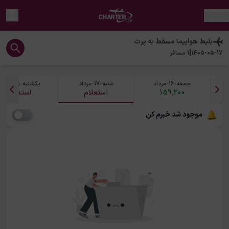
بلیط هواپیما
مسقط
به
پرث
|
1405-05-17
1
مسافر
جمعه-16-مرداد
شنبه-17-مرداد
یکشنبه-18-مرداد
159,200
استعلام
استعلام
موجود شد خبرم کن