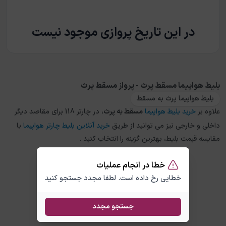
در این تاریخ پروازی موجود نیست
بلیط هواپیما مسقط پرث - پرواز مسقط پرث
بلیط هواپیما پرث به مسقط
علاوه بر
خرید بلیط هواپیما
مسقط
به
پرث
، در چارتر 118 برای مقاصد دیگر
داخلی و خارجی نیز می توانید از طریق
خرید آنلاین بلیط چارتر هواپیما
با
مقایسه قیمت بلیط، بهترین گزینه را انتخاب کنید .
خطا در انجام عملیات
خطایی رخ داده است. لطفا مجدد جستجو کنید
جستجو مجدد