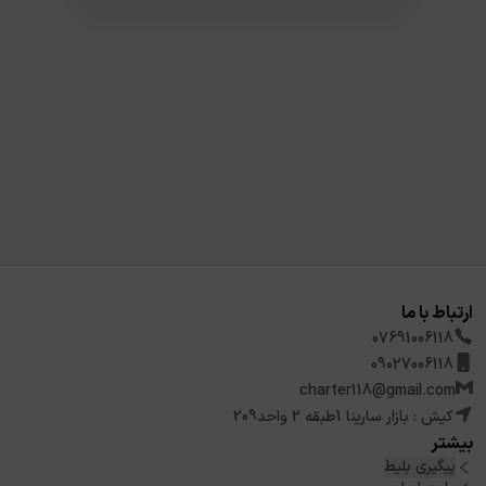
ارتباط با ما
07691006118
09027006118
charter118@gmail.com
کیش : بازار سارینا 1طبقه 2 واحد209
بیشتر
پیگیری بلیط