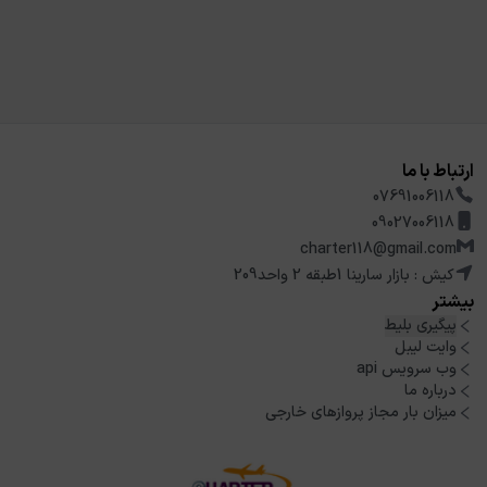
ارتباط با ما
07691006118
09027006118
charter118@gmail.com
کیش : بازار سارینا 1طبقه 2 واحد209
بیشتر
پیگیری بلیط
وایت لیبل
وب سرویس api
درباره ما
میزان بار مجاز پروازهای خارجی