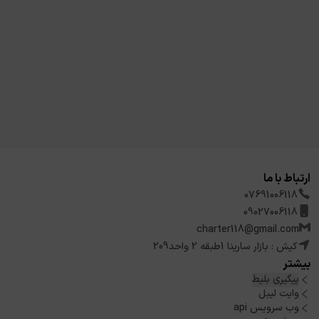
ارتباط با ما
07691006118
09027006118
charter118@gmail.com
کیش : بازار سارینا 1طبقه 2 واحد209
بیشتر
پیگیری بلیط
وایت لیبل
وب سرویس api