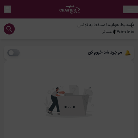
بلیط هواپیما
مسقط
به
تونس
|
1405-05-18
1
مسافر
موجود شد خبرم کن