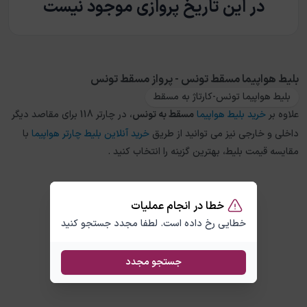
در این تاریخ پروازی موجود نیست
بلیط هواپیما مسقط تونس - پرواز مسقط تونس
بلیط هواپیما تونس-کارتاژ به مسقط
علاوه بر
خرید بلیط هواپیما
مسقط
به
تونس
، در چارتر 118 برای مقاصد دیگر
داخلی و خارجی نیز می توانید از طریق
خرید آنلاین بلیط چارتر هواپیما
با
مقایسه قیمت بلیط، بهترین گزینه را انتخاب کنید .
خطا در انجام عملیات
خطایی رخ داده است. لطفا مجدد جستجو کنید
جستجو مجدد