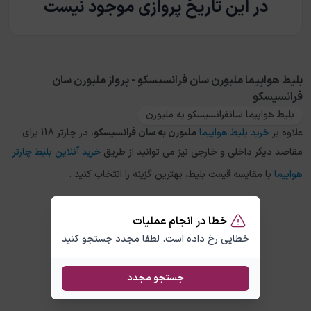
در این تاریخ پروازی موجود نیست
بلیط هواپیما ملبورن سان فرانسیسکو - پرواز ملبورن سان
فرانسیسکو
بلیط هواپیما سانفرانسیسکو به ملبورن
علاوه بر
خرید بلیط هواپیما
ملبورن
به
سان فرانسیسکو
، در چارتر 118 برای
مقاصد دیگر داخلی و خارجی نیز می توانید از طریق
خرید آنلاین بلیط چارتر
هواپیما
با مقایسه قیمت بلیط، بهترین گزینه را انتخاب کنید .
خطا در انجام عملیات
خطایی رخ داده است. لطفا مجدد جستجو کنید
جستجو مجدد