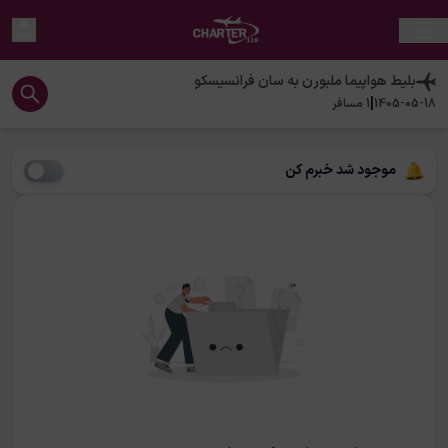
بلیط هواپیما
ملبورن
به
سان فرانسیسکو
|
1405-05-18
1
مسافر
موجود شد خبرم کن