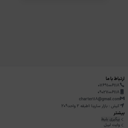
ارتباط با ما
07691006118
09027006118
charter118@gmail.com
کیش : بازار سارینا 1طبقه 2 واحد209
بیشتر
پیگیری بلیط
وایت لیبل