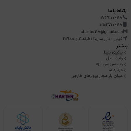
ارتباط با ما
07691006118
09027006118
charter118@gmail.com
کیش : بازار سارینا 1طبقه 2 واحد209
بیشتر
پیگیری بلیط
وایت لیبل
وب سرویس api
درباره ما
میزان بار مجاز پروازهای خارجی