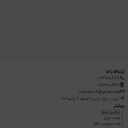
ارتباط با ما
07691006118
09027006118
charter118@gmail.com
کیش : بازار سارینا 1طبقه 2 واحد209
بیشتر
پیگیری بلیط
وایت لیبل
وب سرویس api