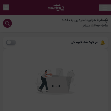
بلیط هواپیما
ماردین
به
بغداد
|
1405-05-18
1
مسافر
موجود شد خبرم کن