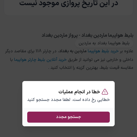
در این تاریخ پروازی موجود نیست
بلیط هواپیما ماردین بغداد - پرواز ماردین بغداد
بلیط هواپیما بغداد به ماردین
علاوه بر
خرید بلیط هواپیما
ماردین
به
بغداد
، در چارتر 118 برای مقاصد دیگر
داخلی و خارجی نیز می توانید از طریق
خرید آنلاین بلیط چارتر هواپیما
با
مقایسه قیمت بلیط، بهترین گزینه را انتخاب کنید .
خطا در انجام عملیات
خطایی رخ داده است. لطفا مجدد جستجو کنید
جستجو مجدد