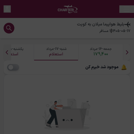
بلیط هواپیما
میلان
به
کویت
|
1405-05-17
1
مسافر
جمعه-16-مرداد
شنبه-17-مرداد
یکشنبه-18-مرداد
179,400
استعلام
استعلام
موجود شد خبرم کن