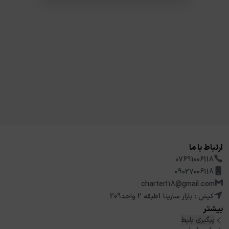
ارتباط با ما
07691006118
09027006118
charter118@gmail.com
کیش : بازار سارینا 1طبقه 2 واحد209
بیشتر
پیگیری بلیط