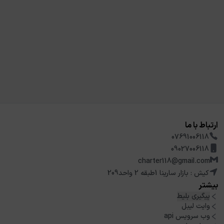
ارتباط با ما
07691006118
09027006118
charter118@gmail.com
کیش : بازار سارینا 1طبقه 2 واحد209
بیشتر
پیگیری بلیط
وایت لیبل
وب سرویس api