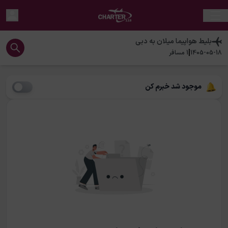
بلیط هواپیما
میلان
به
دبی
|
1405-05-18
1
مسافر
موجود شد خبرم کن