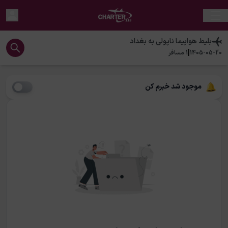
بلیط هواپیما
ناپولی
به
بغداد
|
1405-05-20
1
مسافر
موجود شد خبرم کن