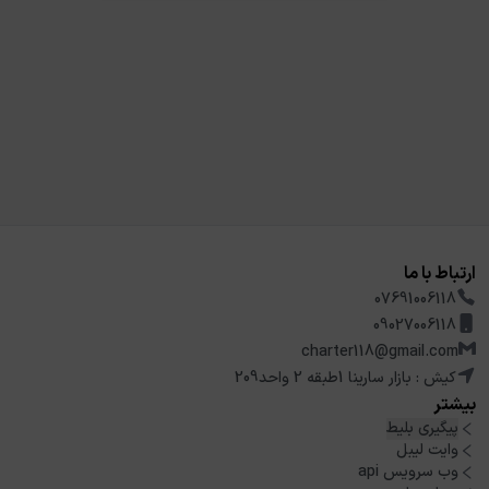
ارتباط با ما
07691006118
09027006118
charter118@gmail.com
کیش : بازار سارینا 1طبقه 2 واحد209
بیشتر
پیگیری بلیط
وایت لیبل
وب سرویس api