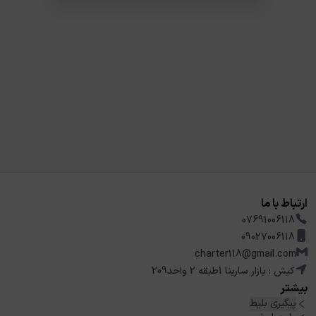
ارتباط با ما
07691006118
09027006118
charter118@gmail.com
کیش : بازار سارینا 1طبقه 2 واحد209
بیشتر
پیگیری بلیط