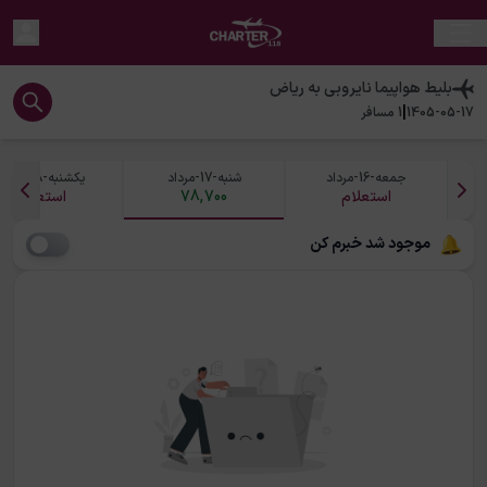
بلیط هواپیما
نایروبی
به
ریاض
|
1405-05-17
1
مسافر
جمعه-16-مرداد
شنبه-17-مرداد
یکشنبه-18-مرداد
استعلام
78,700
استعلام
موجود شد خبرم کن