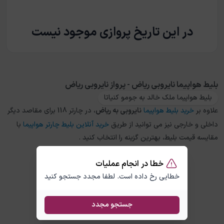
در این تاریخ پروازی موجود نیست
بلیط هواپیما نایروبی ریاض - پرواز نایروبی ریاض
بلیط هواپیما ملک خالد به جومو کنیاتا
علاوه بر
خرید بلیط هواپیما
نایروبی
به
ریاض
، در چارتر 118 برای مقاصد دیگر
داخلی و خارجی نیز می توانید از طریق
خرید آنلاین بلیط چارتر هواپیما
با
مقایسه قیمت بلیط، بهترین گزینه را انتخاب کنید .
خطا در انجام عملیات
خطایی رخ داده است. لطفا مجدد جستجو کنید
جستجو مجدد