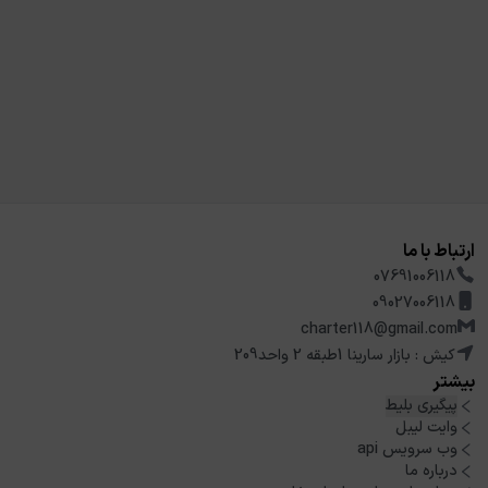
ارتباط با ما
07691006118
09027006118
charter118@gmail.com
کیش : بازار سارینا 1طبقه 2 واحد209
بیشتر
پیگیری بلیط
وایت لیبل
وب سرویس api
درباره ما