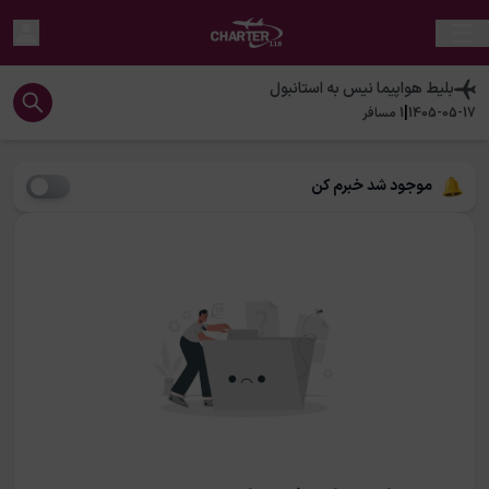
بلیط هواپیما
نیس
به
استانبول
|
1405-05-17
1
مسافر
موجود شد خبرم کن