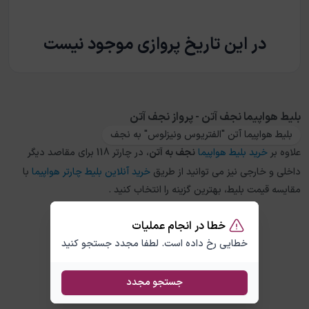
در این تاریخ پروازی موجود نیست
بلیط هواپیما نجف آتن - پرواز نجف آتن
بلیط هواپیما آتن "الفتریوس ونیزلوس" به نجف
علاوه بر
خرید بلیط هواپیما
نجف
به
آتن
، در چارتر 118 برای مقاصد دیگر
داخلی و خارجی نیز می توانید از طریق
خرید آنلاین بلیط چارتر هواپیما
با
مقایسه قیمت بلیط، بهترین گزینه را انتخاب کنید .
خطا در انجام عملیات
خطایی رخ داده است. لطفا مجدد جستجو کنید
جستجو مجدد