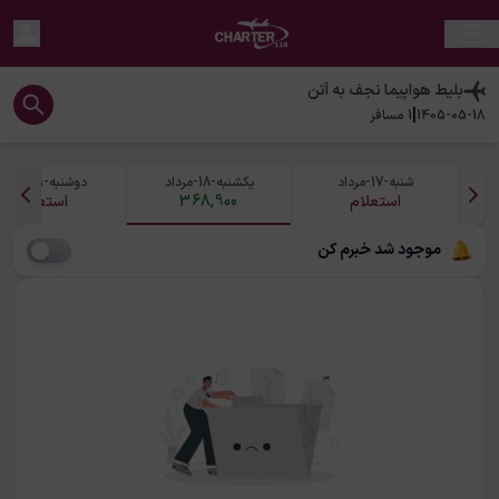
بلیط هواپیما
نجف
به
آتن
|
1405-05-18
1
مسافر
شنبه-17-مرداد
یکشنبه-18-مرداد
دوشنبه-19-مرداد
استعلام
368,900
استعلام
موجود شد خبرم کن