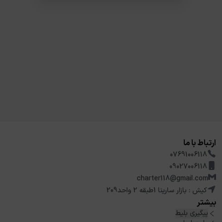
ارتباط با ما
07691006118
09027006118
charter118@gmail.com
کیش : بازار سارینا 1طبقه 2 واحد209
بیشتر
پیگیری بلیط