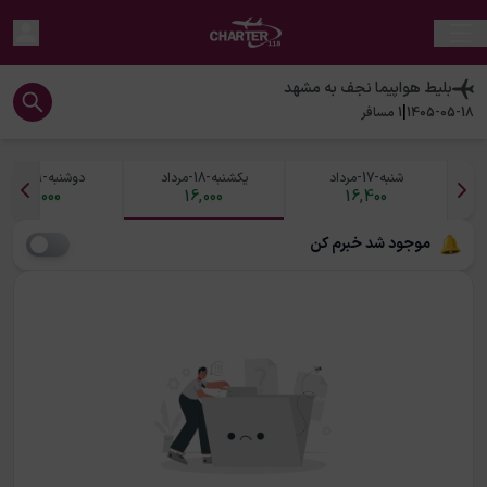
بلیط هواپیما
نجف
به
مشهد
|
1405-05-18
1
مسافر
شنبه-17-مرداد
یکشنبه-18-مرداد
دوشنبه-19-مرداد
17,000
16,000
16,400
موجود شد خبرم کن