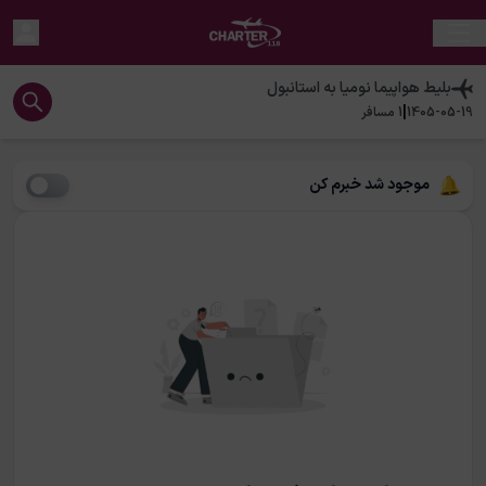
بلیط هواپیما
نومیا
به
استانبول
|
1405-05-19
1
مسافر
موجود شد خبرم کن