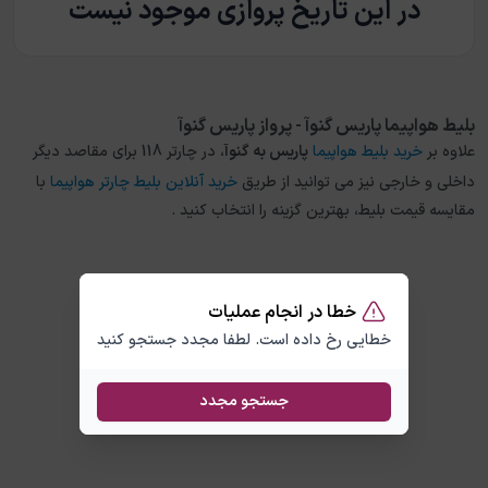
در این تاریخ پروازی موجود نیست
بلیط هواپیما پاریس گنوآ - پرواز پاریس گنوآ
علاوه بر
خرید بلیط هواپیما
پاریس
به
گنوآ
، در چارتر 118 برای مقاصد دیگر
داخلی و خارجی نیز می توانید از طریق
خرید آنلاین بلیط چارتر هواپیما
با
مقایسه قیمت بلیط، بهترین گزینه را انتخاب کنید .
خطا در انجام عملیات
خطایی رخ داده است. لطفا مجدد جستجو کنید
جستجو مجدد