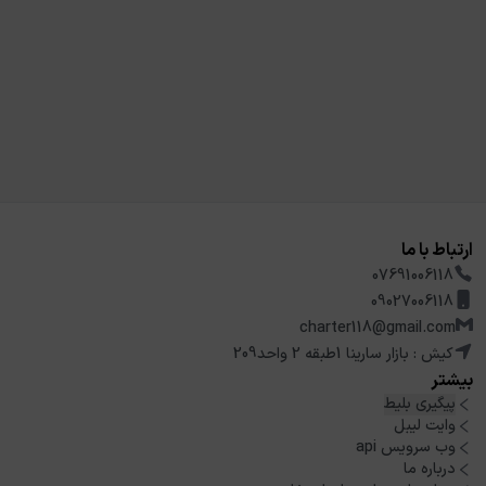
ارتباط با ما
07691006118
09027006118
charter118@gmail.com
کیش : بازار سارینا 1طبقه 2 واحد209
بیشتر
پیگیری بلیط
وایت لیبل
وب سرویس api
درباره ما