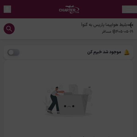
بلیط هواپیما
پاریس
به
گنوآ
|
1405-05-19
1
مسافر
موجود شد خبرم کن